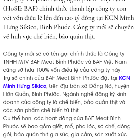
(HoSE: BAF) chính thức thành lập công ty con
với vốn điều lệ lên đến 120 tỷ đồng tại KCN Minh
Hưng Sikico, Bình Phước. Công ty mới sẽ chuyên
về lĩnh vực chế biến, bảo quản thịt.
Công ty mới sẽ có tên gọi chính thức là Công ty
TNHH MTV BAF Meat Bình Phước và BAF Việt Nam
cũng sở hữu 100% vốn điều lệ của công ty này.
Trụ sở chính của BAF Meat Bình Phước đặt tại
KCN
Minh Hưng Sikico
, trên địa bàn xã Đồng Nơ, huyện
Hớn Quản, Bình Phước. Ngành nghề đăng ký kinh
doanh của công ty là chế biến, bảo quản thịt và
các sản phẩm chế biến từ thịt.
Cụ thể hơn, các hoạt động của BAF Meat Bình
Phước sẽ bao gồm giết, mổ, pha lóc, sơ chế, đóng
gói, bảo quản thịt gia súc, gia cầm; sản xuất xúc