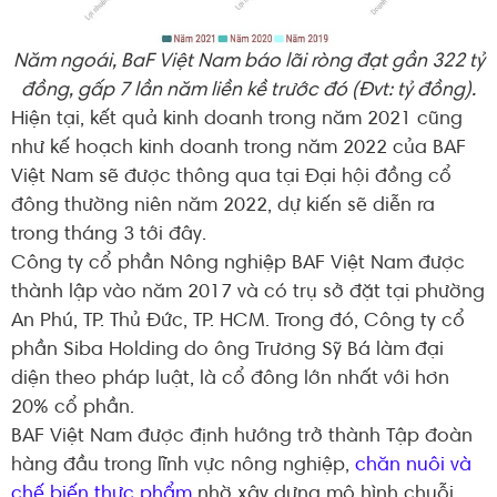
Năm ngoái, BaF Việt Nam báo lãi ròng đạt gần 322 tỷ
đồng, gấp 7 lần năm liền kề trước đó (Đvt: tỷ đồng).
Hiện tại, kết quả kinh doanh trong năm 2021 cũng
như kế hoạch kinh doanh trong năm 2022 của BAF
Việt Nam sẽ được thông qua tại Đại hội đồng cổ
đông thường niên năm 2022, dự kiến sẽ diễn ra
trong tháng 3 tới đây.
Công ty cổ phần Nông nghiệp BAF Việt Nam được
thành lập vào năm 2017 và có trụ sở đặt tại phường
An Phú, TP. Thủ Đức, TP. HCM. Trong đó, Công ty cổ
phần Siba Holding do ông Trương Sỹ Bá làm đại
diện theo pháp luật, là cổ đông lớn nhất với hơn
20% cổ phần.
BAF Việt Nam được định hướng trở thành Tập đoàn
hàng đầu trong lĩnh vực nông nghiệp,
chăn nuôi và
chế biến thực phẩm
nhờ xây dựng mô hình chuỗi