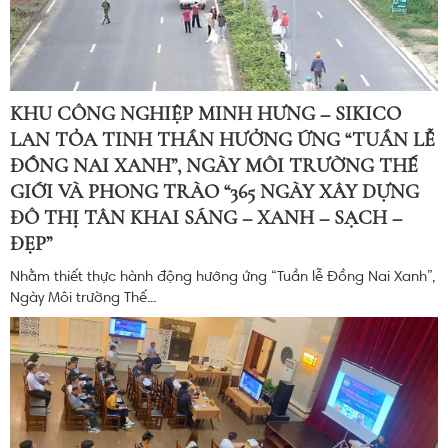
KHU CÔNG NGHIỆP MINH HƯNG – SIKICO
LAN TỎA TINH THẦN HƯỞNG ỨNG “TUẦN LỄ
ĐỒNG NAI XANH”, NGÀY MÔI TRƯỜNG THẾ
GIỚI VÀ PHONG TRÀO “365 NGÀY XÂY DỰNG
ĐÔ THỊ TÂN KHAI SÁNG – XANH – SẠCH –
ĐẸP”
Nhằm thiết thực hành động hưởng ứng “Tuần lễ Đồng Nai Xanh”,
Ngày Môi trường Thế...