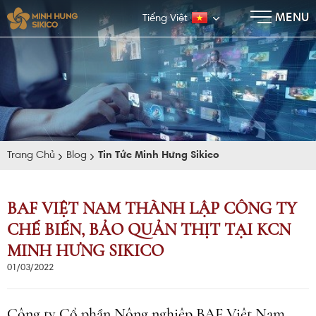
×
MENU
Tiếng Việt
Trang Chủ
Blog
Tin Tức Minh Hưng Sikico
BAF VIỆT NAM THÀNH LẬP CÔNG TY
CHẾ BIẾN, BẢO QUẢN THỊT TẠI KCN
E-BROCHURE
MINH HƯNG SIKICO
01/03/2022
Công ty Cổ phần Nông nghiệp BAF Việt Nam