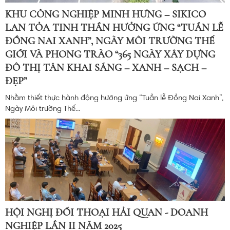
KHU CÔNG NGHIỆP MINH HƯNG – SIKICO
LAN TỎA TINH THẦN HƯỞNG ỨNG “TUẦN LỄ
ĐỒNG NAI XANH”, NGÀY MÔI TRƯỜNG THẾ
GIỚI VÀ PHONG TRÀO “365 NGÀY XÂY DỰNG
ĐÔ THỊ TÂN KHAI SÁNG – XANH – SẠCH –
ĐẸP”
Nhằm thiết thực hành động hưởng ứng “Tuần lễ Đồng Nai Xanh”,
Ngày Môi trường Thế...
HỘI NGHỊ ĐỐI THOẠI HẢI QUAN - DOANH
NGHIỆP LẦN II NĂM 2025