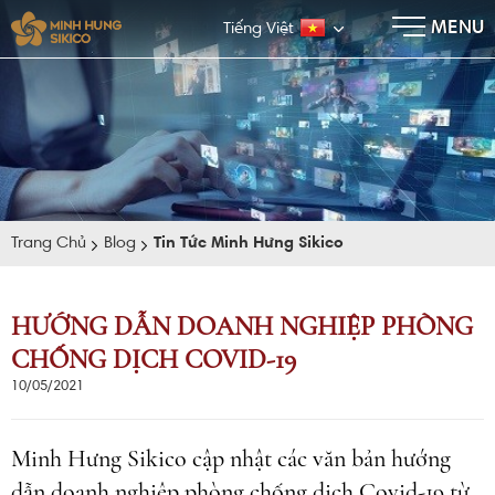
×
MENU
Tiếng Việt
Trang Chủ
Blog
Tin Tức Minh Hưng Sikico
HƯỚNG DẪN DOANH NGHIỆP PHÒNG
CHỐNG DỊCH COVID-19
E-BROCHURE
10/05/2021
Minh Hưng Sikico cập nhật các văn bản hướng
dẫn doanh nghiệp phòng chống dịch Covid-19 từ