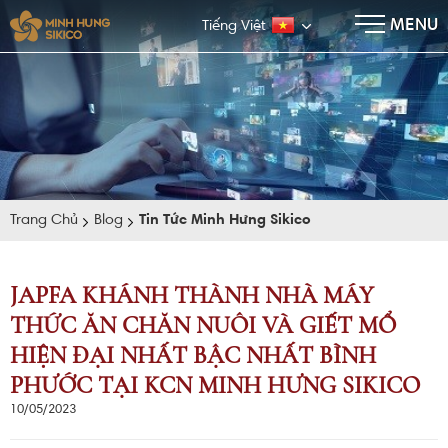
×
MENU
Tiếng Việt
Trang Chủ
Blog
Tin Tức Minh Hưng Sikico
JAPFA KHÁNH THÀNH NHÀ MÁY
THỨC ĂN CHĂN NUÔI VÀ GIẾT MỔ
E-BROCHURE
HIỆN ĐẠI NHẤT BẬC NHẤT BÌNH
PHƯỚC TẠI KCN MINH HƯNG SIKICO
10/05/2023