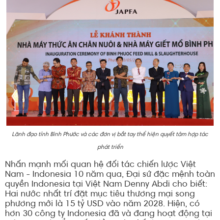
Lãnh đạo tỉnh Bình Phước và các đơn vị bắt tay thể hiện quyết tâm hợp tác
phát triển
Nhấn mạnh mối quan hệ đối tác chiến lược Việt
Nam - Indonesia 10 năm qua, Đại sứ đặc mệnh toàn
quyền Indonesia tại Việt Nam Denny Abdi cho biết:
Hai nước nhất trí đặt mục tiêu thương mại song
phương mới là 15 tỷ USD vào năm 2028. Hiện, có
hơn 30 công ty Indonesia đã và đang hoạt động tại