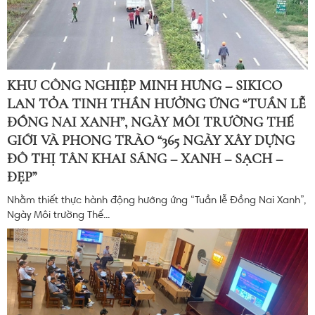
KHU CÔNG NGHIỆP MINH HƯNG – SIKICO
LAN TỎA TINH THẦN HƯỞNG ỨNG “TUẦN LỄ
ĐỒNG NAI XANH”, NGÀY MÔI TRƯỜNG THẾ
GIỚI VÀ PHONG TRÀO “365 NGÀY XÂY DỰNG
ĐÔ THỊ TÂN KHAI SÁNG – XANH – SẠCH –
ĐẸP”
Nhằm thiết thực hành động hưởng ứng “Tuần lễ Đồng Nai Xanh”,
Ngày Môi trường Thế...