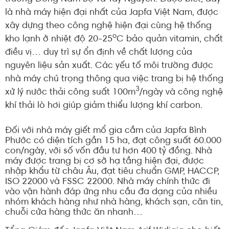
là nhà máy hiện đại nhất của Japfa Việt Nam, được
xây dựng theo công nghệ hiện đại cùng hệ thống
o
kho lạnh ở nhiệt độ 20-25
C bảo quản vitamin, chất
điều vị… duy trì sự ổn định về chất lượng của
nguyên liệu sản xuất. Các yếu tố môi trường được
nhà máy chú trọng thông qua việc trang bị hệ thống
3
xử lý nước thải công suất 100m
/ngày và công nghệ
khí thải lò hơi giúp giảm thiểu lượng khí carbon.
Đối với nhà máy giết mổ gia cầm của Japfa Bình
Phước có diện tích gần 15 ha, đạt công suất 60.000
con/ngày, với số vốn đầu tư hơn 400 tỷ đồng. Nhà
máy được trang bị cơ sở hạ tầng hiện đại, được
nhập khẩu từ châu Âu, đạt tiêu chuẩn GMP, HACCP,
ISO 22000 và FSSC 22000. Nhà máy chính thức đi
vào vận hành đáp ứng nhu cầu đa dạng của nhiều
nhóm khách hàng như nhà hàng, khách sạn, căn tin,
chuỗi cửa hàng thức ăn nhanh…