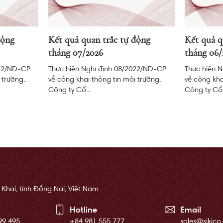
động
Kết quả quan trắc tự động
Kết quả q
tháng 07/2026
tháng 06/
022/ND-CP
Thực hiện Nghị định 08/2022/ND-CP
Thực hiện 
 trường.
về công khai thông tin môi trường.
về công kha
Công ty Cổ...
Công ty Cổ.
 Khai, tỉnh Đồng Nai, Việt Nam
Hotline
Email
99 495
+84 981 555 777
sales@sikico