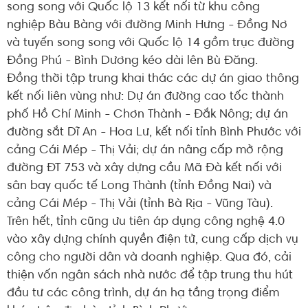
song song với Quốc lộ 13 kết nối từ khu công
nghiệp Bàu Bàng với đường Minh Hưng - Đồng Nơ
và tuyến song song với Quốc lộ 14 gồm trục đường
Đồng Phú - Bình Dương kéo dài lên Bù Đăng.
Đồng thời tập trung khai thác các dự án giao thông
kết nối liên vùng như: Dự án đường cao tốc thành
phố Hồ Chí Minh - Chơn Thành - Đắk Nông; dự án
đường sắt Dĩ An - Hoa Lư, kết nối tỉnh Bình Phước với
cảng Cái Mép - Thị Vải; dự án nâng cấp mở rộng
đường ĐT 753 và xây dựng cầu Mã Đà kết nối với
sân bay quốc tế Long Thành (tỉnh Đồng Nai) và
cảng Cái Mép - Thị Vải (tỉnh Bà Rịa - Vũng Tàu).
Trên hết, tỉnh cũng ưu tiên áp dụng công nghệ 4.0
vào xây dựng chính quyền điện tử, cung cấp dịch vụ
công cho người dân và doanh nghiệp. Qua đó, cải
thiện vốn ngân sách nhà nước để tập trung thu hút
đầu tư các công trình, dự án hạ tầng trọng điểm