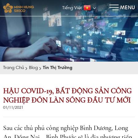
×
MENU
Tiếng Việt
Trang Chủ
Blog
Tin Thị Trường
HẬU COVID-19, BẤT ĐỘNG SẢN CÔNG
NGHIỆP ĐÓN LÀN SÓNG ĐẦU TƯ MỚI
E-BROCHURE
01/11/2021
Sau các thủ phủ công nghiệp Bình Dương, Long
An, Đồng Nai… Bình Phước sẽ là địa phương tiếp