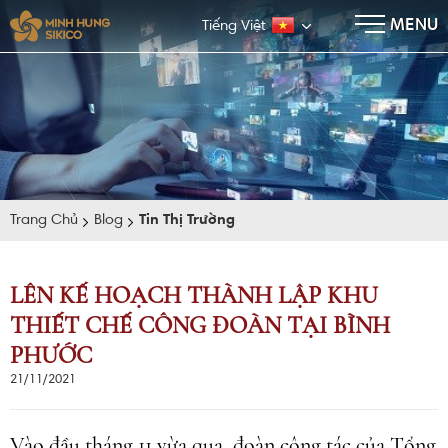
×
MENU
Tiếng Việt
Trang Chủ
Blog
Tin Thị Trường
LÊN KẾ HOẠCH THÀNH LẬP KHU
THIẾT CHẾ CÔNG ĐOÀN TẠI BÌNH
E-BROCHURE
PHƯỚC
21/11/2021
Vào đầu tháng 11 vừa qua, đoàn công tác của Tổng