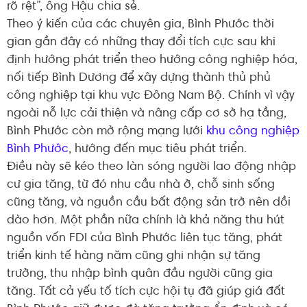
rõ rệt”, ông Hậu chia sẻ.
Theo ý kiến của các chuyên gia, Bình Phước thời
gian gần đây có những thay đổi tích cực sau khi
định hướng phát triển theo hướng công nghiệp hóa,
nối tiếp Bình Dương để xây dựng thành thủ phủ
công nghiệp tại khu vực Đông Nam Bộ. Chính vì vậy
ngoài nỗ lực cải thiện và nâng cấp cơ sở hạ tầng,
Bình Phước còn mở rộng mạng lưới
khu công nghiệp
Bình Phước
, hướng đến mục tiêu phát triển.
Điều này sẽ kéo theo làn sóng người lao động nhập
cư gia tăng, từ đó nhu cầu nhà ở, chỗ sinh sống
cũng tăng, và nguồn cầu bất động sản trở nên dồi
dào hơn. Một phần nữa chính là khả năng thu hút
nguồn vốn FDI của Bình Phước liên tục tăng, phát
triển kinh tế hàng năm cũng ghi nhận sự tăng
trưởng, thu nhập bình quân đầu người cũng gia
tăng. Tất cả yếu tố tích cực hội tụ đã giúp giá đất