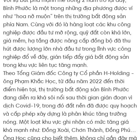
Với sự bứt phá mạnh mẽ trong 2 năm trở lại đây,
Bình Phước là một trong những địa phương được ví
như “hoa nở muộn” trên thị trường bất động sản
phía Nam. Cùng với đó là hàng loạt các khu công
nghiệp được đầu tư mở rộng, quỹ đất còn khá lớn,
giá mềm, hạ tầng được nâng cấp đồng bộ đã thu
hút được lượng lớn nhà đầu tư trong lĩnh vực công
nghiệp đổ về đây, gián tiếp đẩy giá bất động sản
trong khu vực liên tục tăng mạnh.
Theo Tổng Giám đốc Công ty Cổ phần H-Holding -
ông Phạm Khắc Học, từ đầu năm 2022 đến thời
điểm hiện tại, thị trường bất động sản Bình Phước
đang diễn ra khá sôi nổi sau thời gian gián đoạn vì
dịch Covid-19, trong đó đất nền đã được quy hoạch
và cấp phép xây dựng là phân khúc tăng trưởng
nóng. Một loạt khu vực ghi nhận có mức tăng giá
khá mạnh như: Đồng Xoài, Chơn Thành, Đồng Phú…
Ông Học cũng cho biết thêm, không chỉ gần đây mà