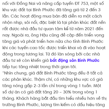
nối với Đồng Nai và nâng cấp tuyến ĐT 753, một số
khu vực đất tại Bình Phước đã tăng giá từ 2 đến 3
lần. Các hoạt động mua bán đã diễn ra một cách
nhộn nhịp, sôi nổi, đặc biệt là tại phân khúc đất nền
rất được nhà đầu tư quan tâm kể từ năm 2021 đến
nay. Ngoài ra, ông Hậu cũng đề cập đến triển vọng
tăng giá và phát triển hơn nữa cho tỉnh Bình Phước
khi các tuyến cao tốc được triển khai và đi vào hoạt
động trong tương lai. Từ đó làn sóng bởi các nhà
đầu tư sẽ còn khiến giá
bất động sản Bình Phước
tiếp tục tăng nhiệt trong thời gian tới.
“Nhìn chung, giá đất Bình Phước tăng đều ở tất cả
các phân khúc. Thậm chí, có những khu vực có giá
tăng nóng gấp 2-3 lần chỉ trong vòng 1 tuần. Một
số dự án có giá đất tăng 20 – 30% trong vòng 1
tháng. Khách hàng bắt đầu tìm hiểu nhiều hơn về thị
trường Bình Phước, lượng tìm kiếm có dấu hiệu tăng