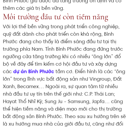
Bình Phước giữ được đà tăng trưởng ổn định và có
thêm các giá trị bền vững.
Môi trường đầu tư còn tiềm năng
Với lợi thế bền vững trong phát triển công nghiệp,
quỹ đất dành cho phát triển còn khá rộng, Bình
Phước đang cho thấy là điểm sáng đầu tư tại thị
trường phía Nam. Tỉnh Bình Phước đang đứng trước
ngưỡng cửa tăng trưởng khi có nhiều “ông lớn” đổ
bộ về đây để tìm kiếm cơ hội đầu tư và xây dựng
các
dự án Bình Phước
tầm cơ. Điển hình là các “ông
lớn” trong lĩnh vực bất động sản như Vingroup, Đất
Xanh, Becamex… Ngoài ra, sự quan tâm từ nhiều
nhà đầu tư uy tín trên thế giới như: C.P. Thái Lan;
Hayat Thổ Nhĩ Kỳ; Sung Ju - Samsung, Japfa… cũng
thể hiện tiềm năng và diện mạo mới cho thị trường
bất động sản Bình Phước. Theo sau xu hướng trên sẽ
là xu hướng mua nhà của giới đầu tư, cũng như đối