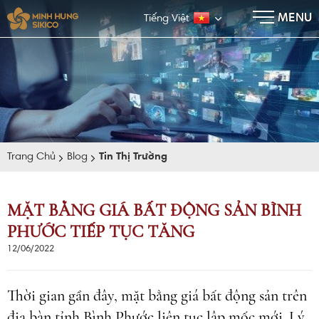
×
MENU
Tiếng Việt
Trang Chủ
Blog
Tin Thị Trường
MẶT BẰNG GIÁ BẤT ĐỘNG SẢN BÌNH
PHƯỚC TIẾP TỤC TĂNG
E-BROCHURE
12/06/2022
Thời gian gần đây, mặt bằng giá bất động sản trên
địa bàn tỉnh Bình Phước liên tục lập mốc mới. Lý