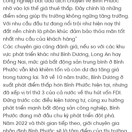
công nghiệp bắt đầu dịch chuyển về Bình Phước
nhờ vào lợi thế giá thuê thấp. Đây chính là những
điểm sáng giúp thị trường không ngừng tăng trưởng.
Với nhu cầu đầu tư đang nổi trội như hiện nay thì
đất nền chính là phân khúc đảm bảo thỏa mãn tốt
nhất nhu cầu của khách hàng”
Các chuyên gia cũng đánh giá, nếu so với các khu
vực phát triển khác như Bình Dương, Long An hay
Đồng Nai, mức giá bất động sản trung bình ở Bình
Phước vẫn khá khiêm tốn và còn dư địa tăng giá
trong tương lai. Trở về 10 năm trước, Bình Dương ở
xuất phát điểm thấp hơn Bình Phước hiện tại, nhưng
đã xếp vị trí thứ 3 của cả nước về thu hút vốn FDI.
Đứng trước các điều kiện tương tự, cùng xu hướng
phát triển mạnh bất động sản công nghiệp, Bình
Phước đang mở đầu chu kỳ phát triển đột phá.
Năm 2022 và thời gian tiếp theo, giới chuyên gia
nhận định Bình Phước sẽ là tâm điểm của thị trường