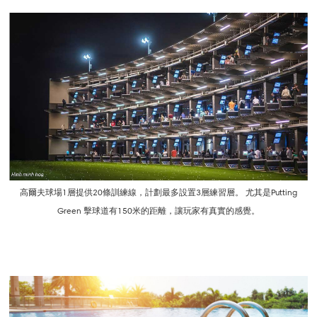
高爾夫球場1層提供20條訓練線，計劃最多設置3層練習層。 尤其是Putting
Green 擊球道有150米的距離，讓玩家有真實的感覺。