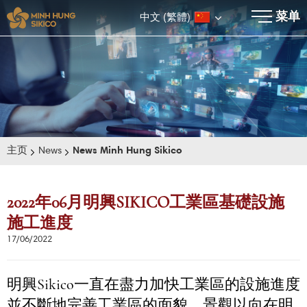
×
菜单
中文 (繁體)
主页
News
News Minh Hung Sikico
2022年06月明興SIKICO工業區基礎設施
施工進度
E-BROCHURE
17/06/2022
明興Sikico一直在盡力加快工業區的設施進度
並不斷地完善工業區的面貌、景觀以向在明