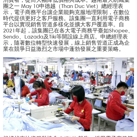
消費者，從而大幅降低價格與成本。越南最大紡織集
團之一 May 10申德越（Than Duc Viet）總經理表
示，電子商務平台讓企業能夠克服地理限制，在數位
時代提供更好之客戶服務。該集團一直利用電子商務
平台以實現銷售管道多樣化並擴大客戶覆蓋率。自
2021年起，該集團已在各大電子商務平臺如Shopee、
Sendo、Lazada及Tiki等開設線上商店。申總經理表
示，隨著數位轉型快速發展，線上銷售管道正成為企
業在競爭日益激烈之市場中蓬勃發展之重要策略。