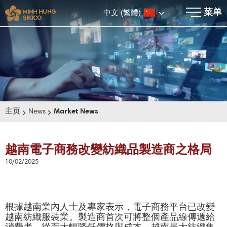
×
菜单
中文 (繁體)
主页
News
Market News
越南電子商務改變紡織品製造商之格局
10/02/2025
E-BROCHURE
根據越南業內人士及專家表示，電子商務平台已改變
越南紡織服裝業。製造商首次可將整個產品線傳遞給