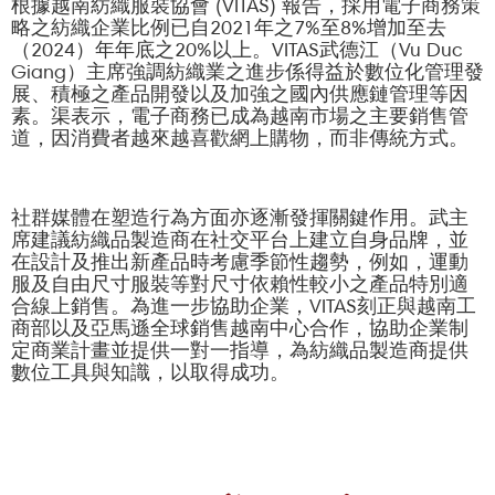
根據越南紡織服裝協會 (VITAS) 報告，採用電子商務策
略之紡織企業比例已自2021年之7%至8%增加至去
（2024）年年底之20%以上。VITAS武德江（Vu Duc
Giang）主席強調紡織業之進步係得益於數位化管理發
展、積極之產品開發以及加強之國內供應鏈管理等因
素。渠表示，電子商務已成為越南市場之主要銷售管
道，因消費者越來越喜歡網上購物，而非傳統方式。
社群媒體在塑造行為方面亦逐漸發揮關鍵作用。武主
席建議紡織品製造商在社交平台上建立自身品牌，並
在設計及推出新產品時考慮季節性趨勢，例如，運動
服及自由尺寸服裝等對尺寸依賴性較小之產品特別適
合線上銷售。為進一步協助企業，VITAS刻正與越南工
商部以及亞馬遜全球銷售越南中心合作，協助企業制
定商業計畫並提供一對一指導，為紡織品製造商提供
數位工具與知識，以取得成功。