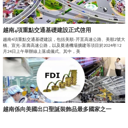
越南4項重點交通基礎建設正式啓用
越南4項重點交通基礎建設，包括美順-芹苴高速公路、美順2號大
橋、宣光-富壽高速公路，以及奠邊機場擴建等項目於2024年12
月24日上午舉辦線上落成儀式。其中，美
越南係向美國出口聖誕裝飾品最多國家之一