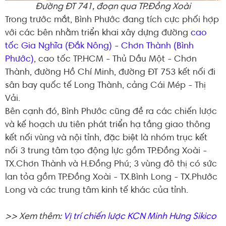
Đường ĐT 741, đoạn qua TP.Đồng Xoài
Trong trước mắt, Bình Phước đang tích cực phối hợp
với các bên nhằm triển khai xây dựng đường
cao
tốc Gia Nghĩa (Đắk Nông) - Chơn Thành (Bình
Phước)
, cao tốc TP.HCM - Thủ Dầu Một - Chơn
Thành, đường Hồ Chí Minh, đường ĐT 753 kết nối đi
sân bay quốc tế Long Thành, cảng Cái Mép - Thị
Vải.
Bên cạnh đó, Bình Phước cũng đề ra các chiến lược
và kế hoạch ưu tiên phát triển hạ tầng giao thông
kết nối vùng và nội tỉnh, đặc biệt là nhóm trục kết
nối 3 trung tâm tạo động lực gồm TP.Đồng Xoài -
TX.Chơn Thành và H.Đồng Phú; 3 vùng đô thị có sức
lan tỏa gồm TP.Đồng Xoài - TX.Bình Long - TX.Phước
Long và các trung tâm kinh tế khác của tỉnh.
>> Xem thêm:
Vị trí chiến lược KCN Minh Hưng Sikico