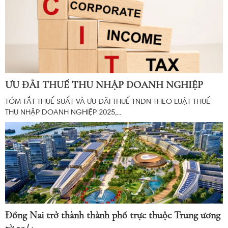
ƯU ĐÃI THUẾ THU NHẬP DOANH NGHIỆP
TÓM TẮT THUẾ SUẤT VÀ ƯU ĐÃI THUẾ TNDN THEO LUẬT THUẾ
THU NHẬP DOANH NGHIỆP 2025,...
Đồng Nai trở thành thành phố trực thuộc Trung ương