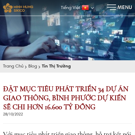
×
MENU
Tiếng Việt
Trang Chủ
Blog
Tin Thị Trường
ĐẶT MỤC TIÊU PHÁT TRIỂN 34 DỰ ÁN
GIAO THÔNG, BÌNH PHƯỚC DỰ KIẾN
E-BROCHURE
SẼ CHI HƠN 16.600 TỶ ĐỒNG
28/10/2022
Với mục tiêu phát triển giao thông, hỗ trợ kết nối