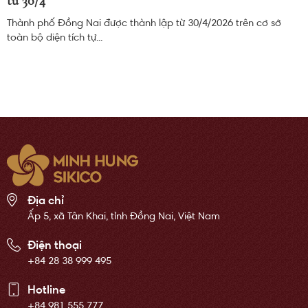
từ 30/4
Thành phố Đồng Nai được thành lập từ 30/4/2026 trên cơ sở
toàn bộ diện tích tự...
Địa chỉ
Ấp 5, xã Tân Khai, tỉnh Đồng Nai, Việt Nam
Điện thoại
+84 28 38 999 495
Hotline
+84 981 555 777