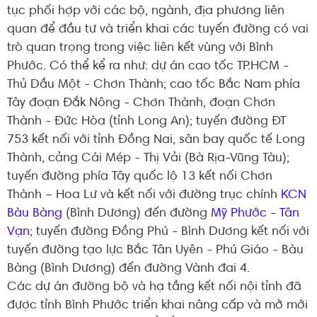
tục phối hợp với các bộ, ngành, địa phương liên
quan để đầu tư và triển khai các tuyến đường có vai
trò quan trọng trong việc liên kết vùng với Bình
Phước. Có thể kể ra như: dự án cao tốc TP.HCM -
Thủ Dầu Một - Chơn Thành; cao tốc Bắc Nam phía
Tây đoạn Đắk Nông - Chơn Thành, đoạn Chơn
Thành - Đức Hòa (tỉnh Long An); tuyến đường ĐT
753 kết nối với tỉnh Đồng Nai, sân bay quốc tế Long
Thành, cảng Cái Mép - Thị Vải (Bà Rịa-Vũng Tàu);
tuyến đường phía Tây quốc lộ 13 kết nối Chơn
Thành – Hoa Lư và kết nối với đường trục chính
KCN
Bàu Bàng
(Bình Dương) đến đường
Mỹ Phước - Tân
Vạn
; tuyến đường Đồng Phú - Bình Dương kết nối với
tuyến đường tạo lực Bắc Tân Uyên - Phú Giáo - Bàu
Bàng (Bình Dương) đến đường Vành đai 4.
Các dự án đường bộ và hạ tầng kết nối nội tỉnh đã
được tỉnh Bình Phước triển khai nâng cấp và mở mới