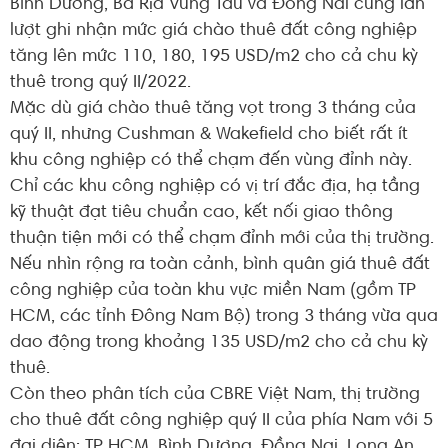
Bình Dương, Bà Rịa Vũng Tàu và Đồng Nai cũng lần
lượt ghi nhận mức giá chào thuê đất công nghiệp
tăng lên mức 110, 180, 195 USD/m2 cho cả chu kỳ
thuê trong quý II/2022.
Mặc dù giá chào thuê tăng vọt trong 3 tháng của
quý II, nhưng Cushman & Wakefield cho biết rất ít
khu công nghiệp có thể chạm đến vùng đỉnh này.
Chỉ các khu công nghiệp có vị trí đắc địa, hạ tầng
kỹ thuật đạt tiêu chuẩn cao, kết nối giao thông
thuận tiện mới có thể chạm đỉnh mới của thị trường.
Nếu nhìn rộng ra toàn cảnh, bình quân giá thuê đất
công nghiệp của toàn khu vực miền Nam (gồm TP
HCM, các tỉnh Đông Nam Bộ) trong 3 tháng vừa qua
dao động trong khoảng 135 USD/m2 cho cả chu kỳ
thuê.
Còn theo phân tích của CBRE Việt Nam, thị trường
cho thuê đất công nghiệp quý II của phía Nam với 5
đại diện: TP HCM, Bình Dương, Đồng Nai, Long An,