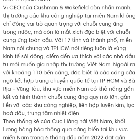
Vị CEO của Cushman & Wakefield còn nhấn mạnh,
thị trường các khu công nghiệp tại miền Nam không
chỉ đóng vai trò quan trọng với chuỗi cung ứng
trong nước, mà còn là mắt xích đặc biệt với chuỗi
cung ứng toàn cầu. Với 17 tỉnh và thành phố, miền
Nam nói chung và TP.HCM nói riêng luôn là vùng
kinh tế sôi động, điểm đến ưa thích với các nhà đầu
tư mới muốn gia nhập thị trường Việt Nam. Ngoài ra
với khoảng 110 bến cảng, đặc biệt là các cảng cửa
ngõ kết hợp trung chuyển quốc tế tại TP HCM và Bà
Rịa - Vũng Tàu, khu vực miền Nam có khả năng gắn
kết và hình thành chuỗi cung ứng quy mô lớn, gắn
liền với các khu công nghiệp, liên hợp luyện kim, lọc
hoá dầu, trung tâm nhiệt điện.
Theo thống kê của Cục Hàng hải Việt Nam, khối
lượng hàng hóa thông qua cảng biển tại khu vực
miền Nam trong 6 tháng đầu năm 2022 đạt gần