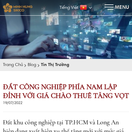
×
MENU
Tiếng Việt
Trang Chủ
Blog
Tin Thị Trường
ĐẤT CÔNG NGHIỆP PHÍA NAM LẬP
ĐỈNH VỚI GIÁ CHÀO THUÊ TĂNG VỌT
E-BROCHURE
19/07/2022
Đất khu công nghiệp tại TP.HCM và Long An
hiện đang xuất hiện xu thế tăng mới với mức giá