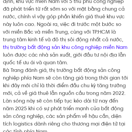
định, khu vực miền Nam với 5 thủ phủ công nghiệp
đã phát triển từ rất sớm so với mặt bằng chung cả
nước, chính vì vậy góp phần khiến giá thuê khu vực
này luôn cao. Ngoài ra, việc đi trước một bước so
với miền Bắc và miền Trung, cùng với TP.HCM là
trung tâm kinh tế và đô thị sôi động nhất cả nước,
thị trường bất động sản khu công nghiệp miền Nam
luôn được các nhà sản xuất, giới đầu tư nội địa lẫn
quốc tế ưu ái và quan tâm.
Bà Trang đánh giá, thị trường bất động sản công
nghiệp phía Nam sẽ còn tăng giá trong thời gian tới
khi đây mới chỉ là thời điểm đầu chu kỳ tăng trưởng
mới, cả về giá thuê lẫn nguồn cầu trong năm 2022.
Làn sóng này sẽ còn tiếp tục kéo dài từ nay đến
năm 2025 khi có sự phát triển mạnh của bất động
sản công nghiệp, các sản phẩm về hậu cần, diện
tích logistics dành riêng cho thương mại điện tử tại
các tỉnh phía Nam.