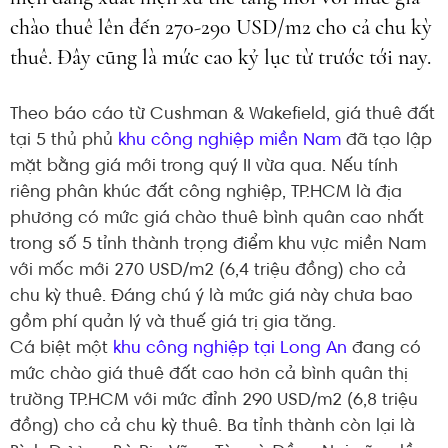
chào thuê lên đến 270-290 USD/m2 cho cả chu kỳ
thuê. Đây cũng là mức cao kỷ lục từ trước tới nay.
Theo báo cáo từ Cushman & Wakefield, giá thuê đất
tại 5 thủ phủ
khu công nghiệp miền Nam
đã tạo lập
mặt bằng giá mới trong quý II vừa qua. Nếu tính
riêng phân khúc đất công nghiệp, TP.HCM là địa
phương có mức giá chào thuê bình quân cao nhất
trong số 5 tỉnh thành trọng điểm khu vực miền Nam
với mốc mới 270 USD/m2 (6,4 triệu đồng) cho cả
chu kỳ thuê. Đáng chú ý là mức giá này chưa bao
gồm phí quản lý và thuế giá trị gia tăng.
Cá biệt một
khu công nghiệp tại Long An
đang có
mức chào giá thuê đất cao hơn cả bình quân thị
trường TP.HCM với mức đỉnh 290 USD/m2 (6,8 triệu
đồng) cho cả chu kỳ thuê. Ba tỉnh thành còn lại là