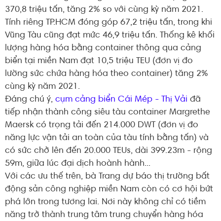
370,8 triệu tấn, tăng 2% so với cùng kỳ năm 2021.
Tính riêng TP.HCM đóng góp 67,2 triệu tấn, trong khi
Vũng Tàu cũng đạt mức 46,9 triệu tấn. Thống kê khối
lượng hàng hóa bằng container thông qua cảng
biển tại miền Nam đạt 10,5 triệu TEU (đơn vị đo
lường sức chứa hàng hóa theo container) tăng 2%
cùng kỳ năm 2021.
Đáng chú ý,
cụm cảng biển Cái Mép - Thị Vải
đã
tiếp nhận thành công siêu tàu container Margrethe
Maersk có trọng tải đến 214.000 DWT (đơn vị đo
năng lực vận tải an toàn của tàu tính bằng tấn) và
có sức chở lên đến 20.000 TEUs, dài 399.23m - rộng
59m, giữa lúc đại dịch hoành hành...
Với các ưu thế trên, bà Trang dự báo thị trường bất
động sản công nghiệp miền Nam còn có cơ hội bứt
phá lớn trong tương lai. Nơi này không chỉ có tiềm
năng trở thành trung tâm trung chuyển hàng hóa