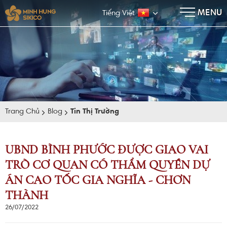
×
MENU
Tiếng Việt
Trang Chủ
Blog
Tin Thị Trường
UBND BÌNH PHƯỚC ĐƯỢC GIAO VAI
TRÒ CƠ QUAN CÓ THẨM QUYỀN DỰ
E-BROCHURE
ÁN CAO TỐC GIA NGHĨA - CHƠN
THÀNH
26/07/2022