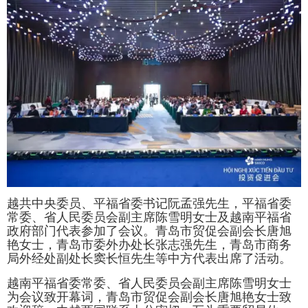
越共中央委员、平福省委书记阮孟强先生，平福省委
常委、省人⺠委员会副主席陈雪明女士及越南平福省
政府部⻔代表参加了会议。⻘岛市贸促会副会⻓唐旭
艳女士，⻘岛市委外办处⻓张志强先生，⻘岛市商务
局外经处副处⻓窦⻓恒先生等中方代表出席了活动。
越南平福省委常委、省人⺠委员会副主席陈雪明女士
为会议致开幕词，⻘岛市贸促会副会⻓唐旭艳女士致