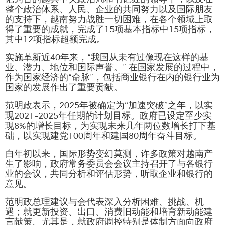
记为首的越共中央政治局和书记处的领导下，以及在
整个政治体系、人民、企业的共同努力以及国际朋友
的支持下，越南努力战胜一切困难，在各个领域上取
得了重要的成就，完成了15项基本指标中15项指标，
其中12项指标超额完成。
实施革新近40年来，“我国从未有过像现在这样的基
业、潜力、地位和国际声誉。” 在国家发展的过程中，
作为国家经济的“命脉”，包括商业银行在内的银行业为
国家的发展作出了重要贡献。
范明政表示，2025年被确定为“加速突破”之年，以实
现2021-2025年任期的计划目标。政府已设定至少实
现8%的增长目标，为实现未来几年两位数增长打下基
础，以实现建党100周年和建国80周年奋斗目标。
自年初以来，国际形势变幻莫测，许多政策对越南产
生了影响，政府常务委员会会议主持召开了与各银行
业的会议，共同分析和评估形势，听取企业和银行的
意见。
范明政总理建议与会代表深入分析困难、挑战、机
遇；就更新投资、出口、消费旧动能和培育新动能建
言献策。尤其是，就政府调控特别是体制方面向政府